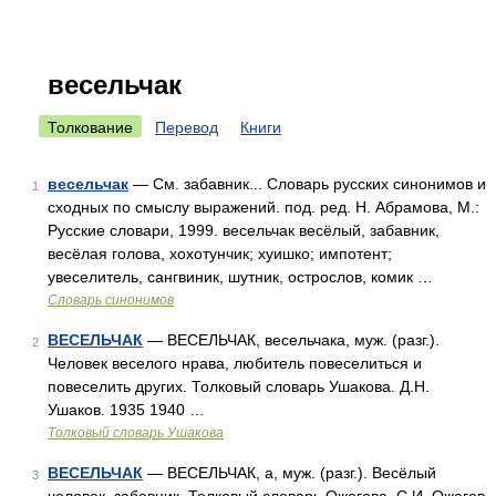
весельчак
Толкование
Перевод
Книги
весельчак
— См. забавник... Словарь русских синонимов и
1
сходных по смыслу выражений. под. ред. Н. Абрамова, М.:
Русские словари, 1999. весельчак весёлый, забавник,
весёлая голова, хохотунчик; хуишко; импотент;
увеселитель, сангвиник, шутник, острослов, комик …
Словарь синонимов
ВЕСЕЛЬЧАК
— ВЕСЕЛЬЧАК, весельчака, муж. (разг.).
2
Человек веселого нрава, любитель повеселиться и
повеселить других. Толковый словарь Ушакова. Д.Н.
Ушаков. 1935 1940 …
Толковый словарь Ушакова
ВЕСЕЛЬЧАК
— ВЕСЕЛЬЧАК, а, муж. (разг.). Весёлый
3