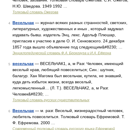
человек, забавник. Толковый словарь Ожегова. С.И. Ожегов,
Н.Ю. Шведова. 1949 1992 …
Толковый словарь Ожегова
Весельчак
— журнал всяких разных странностей, светских,
4
литературных, художественных и иных , который задумал
издавать бывш. издатель Энц. лекс. Адольф Плюшар,
пригласив к участию в деле О. И. Сенковского. 24 декабря
1857 года вышло объявление под следующим&#8230; …
Энциклопедический словарь Ф.А. Брокгауза и И.А. Ефрона
весельчак
— ВЕСЕЛЬЧАК1, а, м Разг. Человек, имеющий
5
веселый нрав, любящий повеселиться; Син.: шутник,
балагур. Хан Магома был весельчак, кутила, не знавший,
куда деть избыток жизни, всегда веселый,
легкомысленный… (Л. Т.). ВЕСЕЛЬЧАК2, а, м Разг.
Человек&#8230; …
Толковый словарь русских существительных
Весельчак
— м. разг. Веселый, жизнерадостный человек,
6
любитель повеселиться. Толковый словарь Ефремовой. Т.
Ф. Ефремова. 2000 …
Современный толковый словарь русского языка Ефремовой