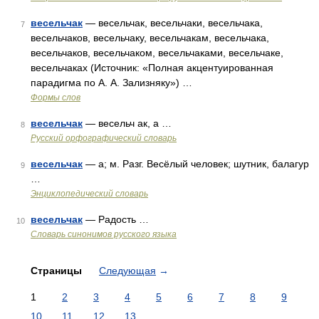
весельчак
— весельчак, весельчаки, весельчака,
7
весельчаков, весельчаку, весельчакам, весельчака,
весельчаков, весельчаком, весельчаками, весельчаке,
весельчаках (Источник: «Полная акцентуированная
парадигма по А. А. Зализняку») …
Формы слов
весельчак
— весельч ак, а …
8
Русский орфографический словарь
весельчак
— а; м. Разг. Весёлый человек; шутник, балагур
9
…
Энциклопедический словарь
весельчак
— Радость …
10
Словарь синонимов русского языка
Страницы
Следующая
→
1
2
3
4
5
6
7
8
9
10
11
12
13